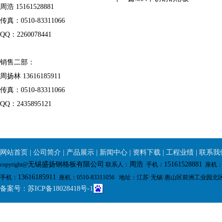
周浩 15161528881
传真：0510-83311066
QQ：2260078441
销售二部：
周扬林 13616185911
传真：0510-83311066
QQ：2435895121
网站首页
|
公司简介
|
产品展示
|
新闻中心
|
资料下载
|
工程业绩
|
联系我
无锡盛扬钢格板有限公司
周浩
15161528881
copyright@
联系人：
手机：
座机：0
13616185911
手机：
座机：0510-83311056 地址：
江苏·无锡·惠山区前洲工业园北
备案号：
苏ICP备18028418号-1