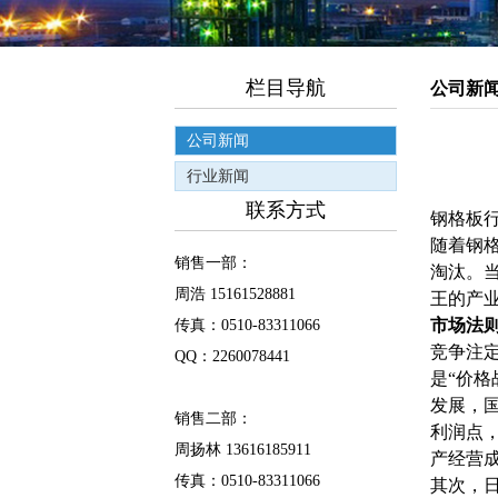
栏目导航
公司新
公司新闻
行业新闻
联系方式
钢格板行
随着钢
销售一部：
淘汰。
周浩 15161528881
王的产
市场法
传真：0510-83311066
竞争注
QQ：2260078441
是“价
发展，
销售二部：
利润点，
周扬林 13616185911
产经营
传真：0510-83311066
其次，