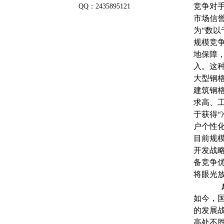
竞争对
QQ：2435895121
市场信
为“数以
规模竞
地保障
入。这
大型钢
建筑钢
求高、
于获得
户个性
目前规
开发战
备竞争
将眼光放
成功
如今，国
的发展
高处不