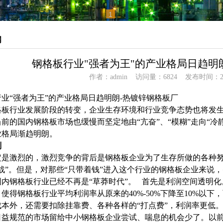
1
闻
钢格板行业"强者为王"的产业格局日趋明
作者：admin 访问量：6824 发布时间：202
业“强者为王”的产业格局日趋明朗-热镀锌钢格板厂
格板行业发展阶段的转变，企业生存环境和行业竞争态势也将发
当前的国内
钢格板
市场也缓慢而坚定地由“亢奋”、“模糊”走向“冷
业格局渐趋明朗。
则
定是激烈的，激烈竞争的背后是钢格板企业为了生存所做的各种
格战”。但是，对那些“只带着钱”进入这个行业的钢格板企业来说
国内钢格板行业已经不再是“草莽时代”。 首先是利润空间透明
使得钢格板行业平均利润率从原来的40%-50%下降至10%以
成本外，还需要扣除挂靠费、各种各样的“打点费”，利润率更低
日益规范的市场留给中小钢格板企业尝试、喘息的机会少了。以