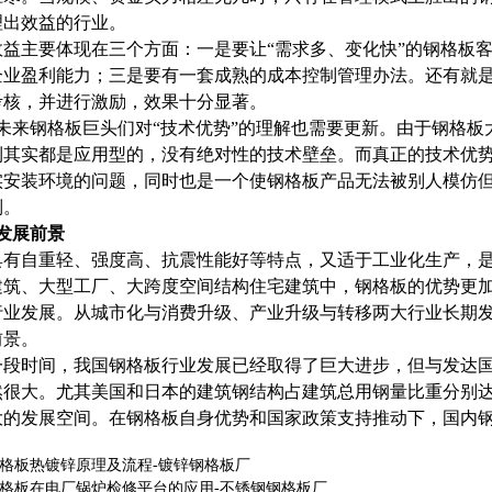
理出效益的行业。
效益主要体现在三个方面：一是要让“需求多、变化快”的钢格板
企业盈利能力；三是要有一套成熟的成本控制管理办法。还有就
考核，并进行激励，效果十分显著。
格板巨头们对“技术优势”的理解也需要更新。由于钢格板大
利其实都是应用型的，没有绝对性的技术壁垒。而真正的技术优
实安装环境的问题，同时也是一个使钢格板产品无法被别人模仿
制。
发展前景
具有自重轻、强度高、抗震性能好等特点，又适于工业化生产，
建筑、大型工厂、大跨度空间结构住宅建筑中，钢格板的优势更
行业发展。从城市化与消费升级、产业升级与转移两大行业长期
前景。
一段时间，我国钢格板行业发展已经取得了巨大进步，但与发达
然很大。尤其美国和日本的建筑钢结构占建筑总用钢量比重分别达到
大的发展空间。在钢格板自身优势和国家政策支持推动下，国内
格板热镀锌原理及流程-镀锌钢格板厂
格板在电厂锅炉检修平台的应用-不锈钢钢格板厂