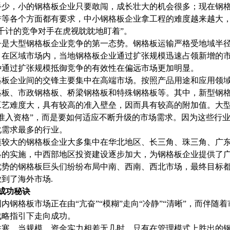
手少，小的钢格板企业只要敢闯，成长壮大的机会很多；现在钢
誉等各个方面都有要求，中小钢格板企业拿工程的难度越来越大
千计的竞争对手在虎视眈眈地盯着”。
争是大型钢格板企业竞争的第一态势。钢格板运输严格受地域半
，在区域市场内，当地钢格板企业通过扩张规模迅速占领新增的
种通过扩张规模抵御竞争的有效性在偏远市场更加明显。
格板企业间的交锋主要集中在高端市场。按照产品用途和应用领
格板、市政钢格板、桥梁钢格板和特殊钢格板等。其中，新型钢
工艺难度大，具有较高的准入壁垒，因而具有较高的附加值。大
“准入资格”，而是要如何适应不断升级的市场需求。因为这些行
化需求最多的行业。
模较大的钢格板企业大多集中在华北地区、长三角、珠三角、广
略的实施，中西部地区投资建设逐步加大，为钢格板企业提供了
优势的钢格板巨头们纷纷布局中南、西南、西北市场，最终目标
到了海外市场.
秘诀
内钢格板市场正在由“亢奋”“模糊”走向“冷静”“清晰”，而伴
战略指引下走向成功。
胜寒。当规模、资金实力相差无几时，只有在管理模式上胜出的