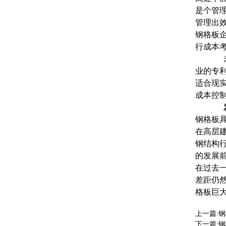
是个管
管理出
钢格板
行成本
未来钢
业的专
适合现
成本控
钢格板
在高层
钢结构
的发展
在过去
差距仍
格板巨
上一篇:
钢
下一篇:
钢