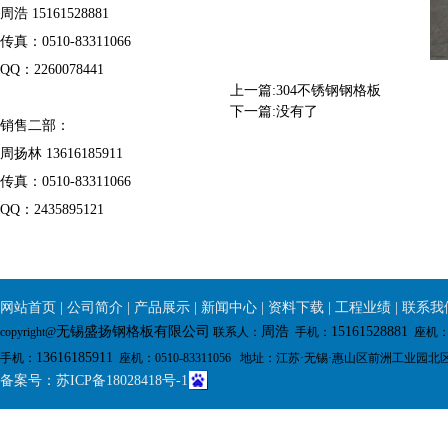
周浩 15161528881
传真：0510-83311066
QQ：2260078441
上一篇:
304不锈钢钢格板
下一篇:没有了
销售二部：
周扬林 13616185911
传真：0510-83311066
QQ：2435895121
网站首页
|
公司简介
|
产品展示
|
新闻中心
|
资料下载
|
工程业绩
|
联系我
无锡盛扬钢格板有限公司
周浩
15161528881
copyright@
联系人：
手机：
座机：0
13616185911
手机：
座机：0510-83311056 地址：
江苏·无锡·惠山区前洲工业园北
备案号：
苏ICP备18028418号-1