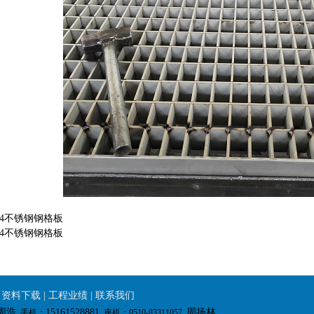
04不锈钢钢格板
04不锈钢钢格板
|
资料下载
|
工程业绩
|
联系我们
周浩
15161528881
周扬林
手机：
座机：0510-83311057